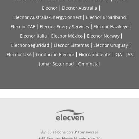
Elecnor
Elecnor Australia
Elecnor Australia/EnergyConnect
Elecnor Broadband
Elecnor CAE
Elecnor Energy Services
Elecnor Hawkeye
Elecnor Italia
Elecnor México
Elecnor Norway
Elecnor Seguridad
Elecnor Sistemas
Elecnor Uruguay
Elecnor USA
Fundación Elecnor
Hidroambiente
IQA
JAS
Jomar Seguridad
Omninstal
Av. Luis Roche con 3ª transversal
Edif. Seguros Nuevo Mundo, piso 10